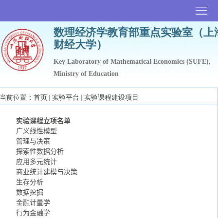
首
数理经济学教育部重点实验室（上
页
实
财经大学）
验
科
Key Laboratory of Mathematical Economics (SUFE),
Ministry of Education
室
研
人
当前位置：
首页
实验平台
实验课程建设项目
概
团
才
实
实验课程立项名单
况
队
培
验
科
广义线性模型
管理与决策
养
平
研
探索性数据分析
应用多元统计
台
成
商业统计建模与决策
生存分析
果
数据挖掘
金融计量学
行为金融学