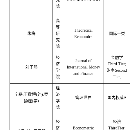
院
高
等
Theoretical
朱梅
研
国际一类
Economics
究
院
经
金融学
Journal of
济
Third Tier;
刘子熙
International Money
学
财务
Second
and Finance
院
Tier;
经
宁磊
,
王敬博
(
外
),
罗
济
管理世界
国内权威
A
扬煌
(
学
)
学
院
经
经济
济
Econometric
ThirdTier;