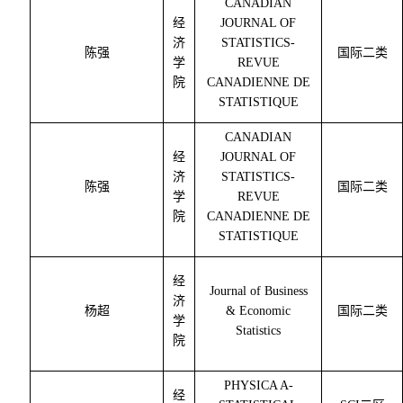
CANADIAN
经
JOURNAL OF
济
STATISTICS-
陈强
国际二类
学
REVUE
院
CANADIENNE DE
STATISTIQUE
CANADIAN
经
JOURNAL OF
济
STATISTICS-
陈强
国际二类
学
REVUE
院
CANADIENNE DE
STATISTIQUE
经
Journal of Business
济
杨超
& Economic
国际二类
学
Statistics
院
PHYSICA A-
经