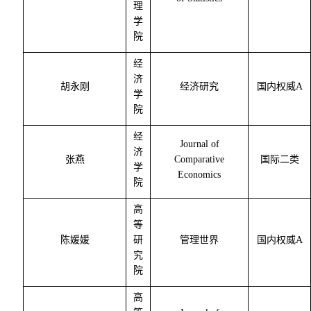
理
学
院
经
济
胡永刚
经济研究
国内权威
A
学
院
经
Journal of
济
张燕
Comparative
国际二类
学
Economics
院
高
等
陈媛媛
研
管理世界
国内权威
A
究
院
高