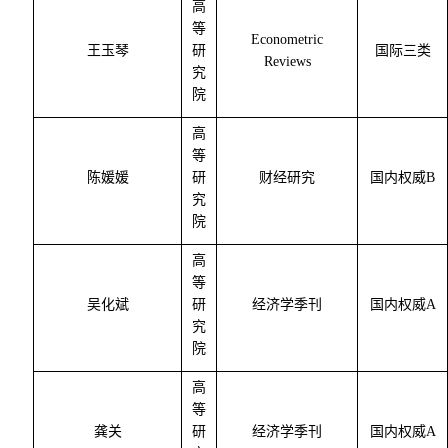
高
等
Econometric
王玉琴
研
国际三类
Reviews
究
院
高
等
陈媛媛
研
财经研究
国内权威
B
究
院
高
等
吴化斌
研
经济学季刊
国内权威
A
究
院
高
等
龚关
研
经济学季刊
国内权威
A