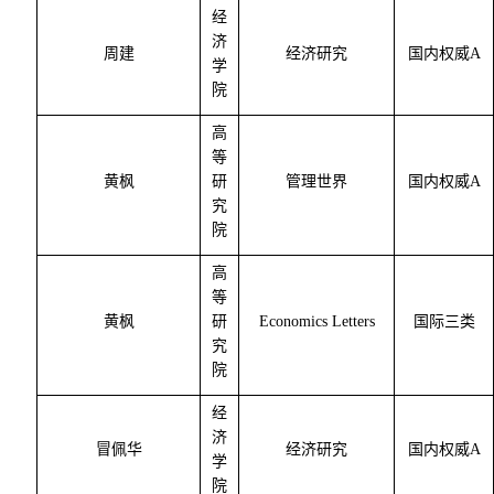
经
济
周建
经济研究
国内权威
A
学
院
高
等
黄枫
研
管理世界
国内权威
A
究
院
高
等
黄枫
研
Economics Letters
国际三类
究
院
经
济
冒佩华
经济研究
国内权威
A
学
院