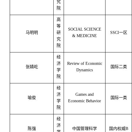
究
院
高
等
SOCIAL SCIENCE
马明明
研
SSCI
一区
& MEDICINE
究
院
经
济
Review of Economic
张婧屹
国际二类
学
Dynamics
院
经
济
Games and
喻俊
国际一类
学
Economic Behavior
院
经
济
陈强
中国管理科学
国内权威
B
学