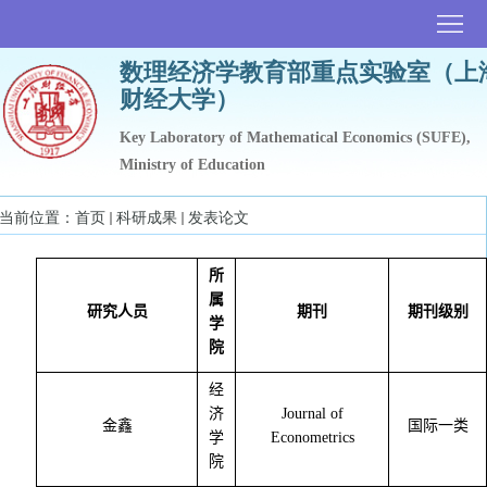
首
数理经济学教育部重点实验室（上
页
实
财经大学）
验
科
Key Laboratory of Mathematical Economics (SUFE),
Ministry of Education
室
研
人
当前位置：
首页
科研成果
发表论文
概
团
才
实
况
队
培
验
科
所
属
研究人员
期刊
期刊级别
养
平
研
学
院
台
成
经
济
Journal of
果
金鑫
国际一类
学
Econometrics
院